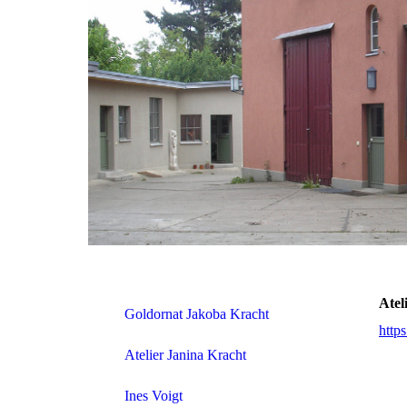
Atel
Goldornat Jakoba Kracht
http
Atelier Janina Kracht
Ines Voigt